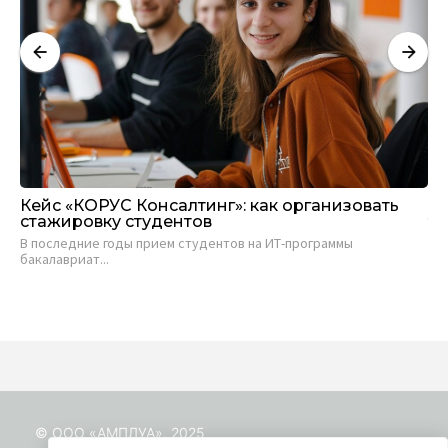
Кейс «КОРУС Консалтинг»: как организовать
Ан
стажировку студентов
тр
В последние годы прием студентов на ИТ-программы
Ин
бакалавриат...
trai
© ООО «АМПЛУА», 2025