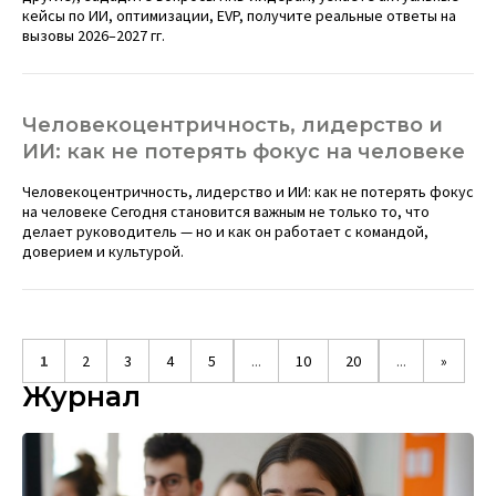
кейсы по ИИ, оптимизации, EVP, получите реальные ответы на
вызовы 2026–2027 гг.
Человекоцентричность, лидерство и
ИИ: как не потерять фокус на человеке
Человекоцентричность, лидерство и ИИ: как не потерять фокус
на человеке Сегодня становится важным не только то, что
делает руководитель — но и как он работает с командой,
доверием и культурой.
1
2
3
4
5
...
10
20
...
»
Журнал
И