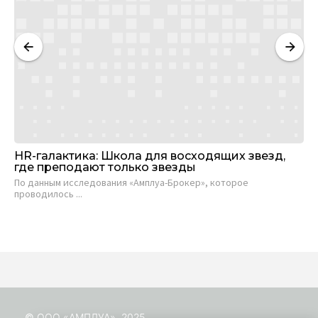
HR-галактика: Школа для восходящих звезд,
Че
где преподают только звезды
зн
са
По данным исследования «Амплуа-Брокер», которое
проводилось ...
Ан
Уни
© ООО «АМПЛУА», 2025