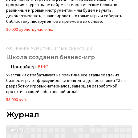
программе курса вы не найдете теоретические блоки по
различным игровым инструментам – мы будем изучать,
декомпозировать, анализировать готовые игры и собирать
библиотеку инструментов и приемов в их основе.
30 000 рублей/участник.
ОБУЧЕНИЕ И РАЗВИТИЕ / ИГРЫ И СИМУЛЯЦИИ
Школа создания бизнес-игр
Провайдер:
BIRC
Участники отрабатывают на практике все этапы создания
бизнес-игры от формулировки концепта до постановки ТЗ на
разработку игровых материалов, завершая разработкой
прототипа своей собственной игры!
55 000 руб.
Журнал
Интервью
М