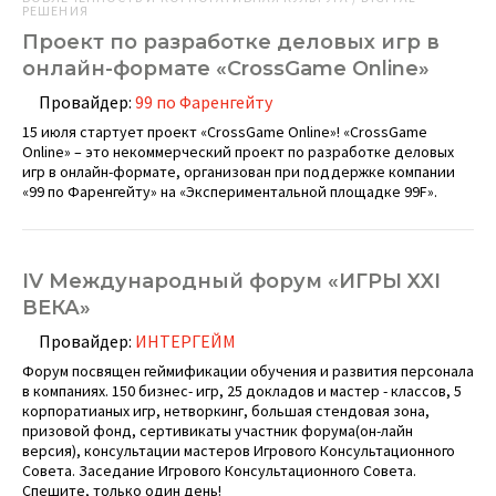
РЕШЕНИЯ
Проект по разработке деловых игр в
онлайн-формате «CrossGame Online»
Провайдер:
99 по Фаренгейту
15 июля стартует проект «CrossGame Online»! «CrossGame
Online» – это некоммерческий проект по разработке деловых
игр в онлайн-формате, организован при поддержке компании
«99 по Фаренгейту» на «Экспериментальной площадке 99F».
IV Международный форум «ИГРЫ XXI
ВЕКА»
Провайдер:
ИНТЕРГЕЙМ
Форум посвящен геймификации обучения и развития персонала
в компаниях. 150 бизнес- игр, 25 докладов и мастер - классов, 5
корпоратианых игр, нетворкинг, большая стендовая зона,
призовой фонд, сертивикаты участник форума(он-лайн
версия), консультации мастеров Игрового Консультационного
Совета. Заседание Игрового Консультационного Совета.
Спешите, только один день!