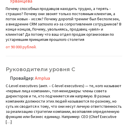
Урванцева
Почему способных продавцов находить трудно, а терять -
страшно? Почему они звонят только постоянным клиентам, а
поток новых - иссяк? Почему дорогой тренинг был бесполезен,
а внедрение CRM заглохло из-за сопротивления сотрудников? В
конце концов, Почему, увольняясь, продавец «увёл» и
клиентов? Да потому что ваш отдел продаж организован по
устаревшим принципам прошлого столетия
от 90 000 рублей.
Руководители уровня C
Провайдер:
Amplua
C-Level executives (англ. – С-level executives) — те, кого называют
«первые лица компании», топ-менеджеры: члены совета
директоров и те, кто подчиняется им напрямую. В разных
компаниях должности этих людей называются по-разному, но
суть их сводится к тому, что они несут личную ответственность
за реализацию стратегии компании, возглавляя определенную
функцию или бизнес единицу. Например: CEO (Chief Executive
[…]