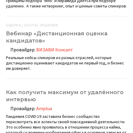
Принципы подбора "Who" и пирамида Дилтса при подборе
удаленно. А также нетворкинг, опыт и ценные советы спикеров.
ОЦЕНКА / DIGITAL-РЕШЕНИЯ
Вебинар «Дистанционная оценка
кандидатов»
Провайдер:
ВИЗАВИ Консалт
Реальные кейсы спикеров из разных отраслей, которые
дистанционно оценивают кандидатов не первый год, и бизнес
им доверяет.
Как получить максимум от удалённого
интервью
Провайдер:
Amplua
Пандемия COVID-19 заставила бизнес сообщество
пересмотреть все аспекты своей повседневной деятельности.
Это особенно явно проявилось в отношении процесса найма,
который со времени изобретения офиса в основном зависел от