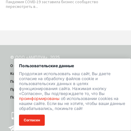
Пандемия COVID-19 заставила бизнес сообщество
10
пересмотреть в...
«БЛ
© ООО «АМПЛУА», 2025
Пользовательские данные
О проекте
Продолжая использовать наш сайт, Вы даете
Контакты
согласие на обработку файлов cookie и
Помощь
пользовательских данных в целях
функционирования сайта. Нажимая кнопку
Правила
«Согласен», Вы подтверждаете то, что Вы
Политика конфиденциальности
проинформированы
об использовании cookies на
нашем сайте. Если вы не хотите, чтобы ваши данные
обрабатывались, покиньте сайт
+7 (901) 518-01-49
Согласен
welcome@hrbazaar.ru