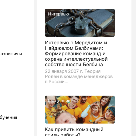
Интервью
Интервью с Мередитом и
Найджелом Белбинами:
развития и
Формирование команд и
охрана интеллектуальной
собственности Белбина
22 января 2007 г. Теория
Ролей в команде менеджеров
в России...
Концепции
обучения
Как привить командный
стиль работы?