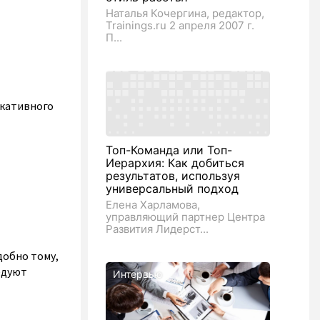
Наталья Кочергина, редактор,
Trainings.ru 2 апреля 2007 г.
П...
икативного
Топ-Команда или Топ-
Иерархия: Как добиться
результатов, используя
универсальный подход
Елена Харламова,
управляющий партнер Центра
Развития Лидерст...
добно тому,
едуют
Интервью