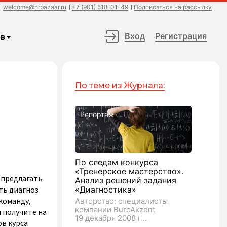
welcome@hrbazaar.ru
+7 (901) 518-01-49
Подписаться на рассылку
Вход
Регистрация
в
По теме из Журнала:
Репортаж
По следам конкурса
«Тренерское мастерство».
 предлагать
Анализ решений задания
ть диагноз
«Диагностика»
команду,
Авторство: специалисты
компании BuroAkzent
 получите на
19 декабря 2008 г...
в курса