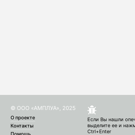
© ООО «АМПЛУА», 2025
О проекте
Если Вы нашли опе
выделите ее и наж
Контакты
Ctrl+Enter
Помощь