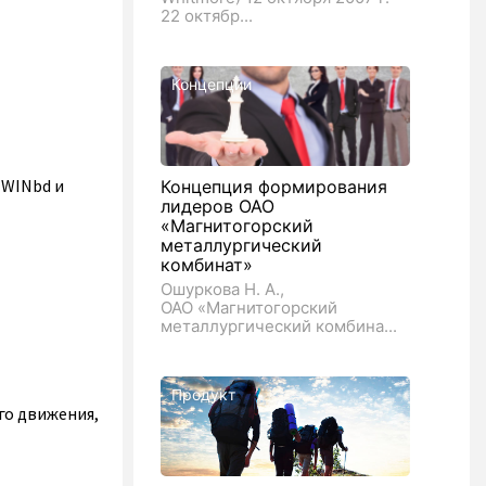
22 октябр...
Концепции
 WINbd и
Концепция формирования
лидеров ОАО
«Магнитогорский
металлургический
комбинат»
Ошуркова Н. А.,
ОАО «Магнитогорский
металлургический комбина...
Продукт
го движения,