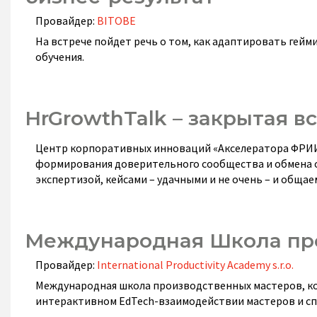
Провайдер:
BITOBE
На встрече пойдет речь о том, как адаптировать ге
обучения.
HrGrowthTalk – закрытая в
Центр корпоративных инноваций «Акселератора ФРИИ
формирования доверительного сообщества и обмена о
экспертизой, кейсами – удачными и не очень – и общаем
Международная Школа пр
Провайдер:
International Productivity Academy s.r.o.
Международная школа производственных мастеров, ко
интерактивном EdTech-взаимодействии мастеров и спи