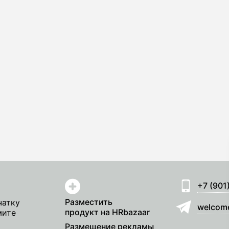
+7 (901
Разместить
чатку
welcom
продукт на HRbazaar
мите
Размещение рекламы