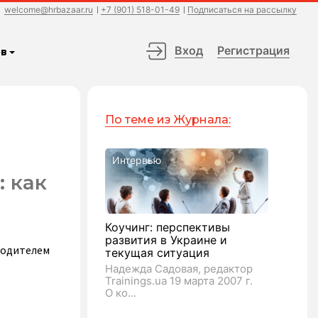
welcome@hrbazaar.ru
+7 (901) 518-01-49
Подписаться на рассылку
Вход
Регистрация
в
По теме из Журнала:
Интервью
 как
Коучинг: перспективы
развития в Украине и
водителем
текущая ситуация
Надежда Садовая, редактор
Trainings.ua 19 марта 2007 г.
О ко...