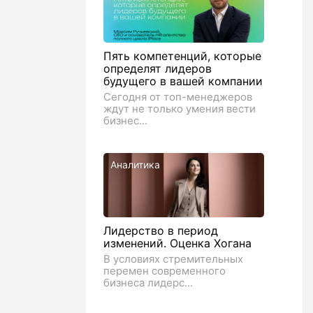
Пять компетенций, которые
определят лидеров
будущего в вашей компании
Сегодня от топ-менеджеров
ждут не только умения вести
бизнес...
Аналитика
Лидерство в период
изменений. Оценка Хогана
В условиях стремительных
перемен современного
бизнеса лидерс...