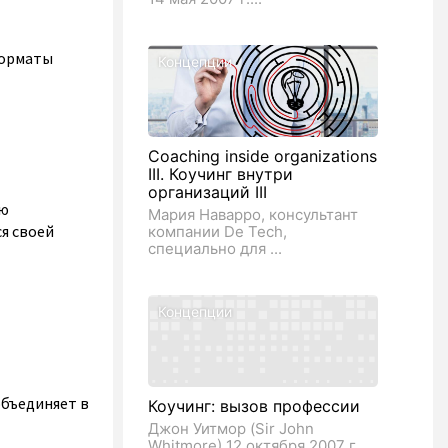
форматы
Концепции
Coaching inside organizations
III. Коучинг внутри
организаций III
ью
Мария Наварро, консультант
я своей
компании De Tech,
специально для ...
Концепции
объединяет в
Коучинг: вызов профессии
Джон Уитмор (Sir John
Whitmore) 12 октября 2007 г.