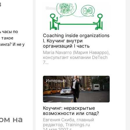
в
Концепции
 часы по
Coaching inside organizations
 такое
I. Коучинг внутри
нга? И не у
организаций I часть
Maria Navarro (Мария Наварро),
консультант компании DeTech
7...
Интервью
Коучинг: нераскрытые
возможности или спад?
ом на
Евгения Скиба, главный
редактор, Trainings.ru
14 мая 2007 г....