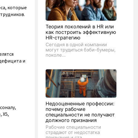
са, которые
отрудников.
Теория поколений в HR или
как построить эффективную
HR-стратегию
Сегодня в одной компании
могут трудиться бэби-бумеры,
елятся
поколе...
 дефицита и
Недооцененные профессии:
соналу,
почему рабочие
 Х5,
специальности не получают
должного признания
Рабочие специальности
страдают от недостатка
признания и ста...