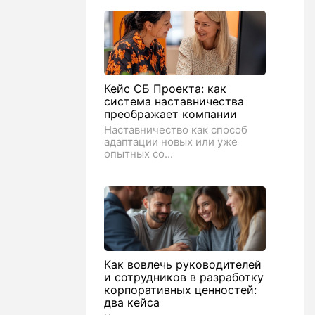
Кейс СБ Проекта: как
система наставничества
преображает компании
Наставничество как способ
адаптации новых или уже
опытных со...
Как вовлечь руководителей
и сотрудников в разработку
корпоративных ценностей:
два кейса