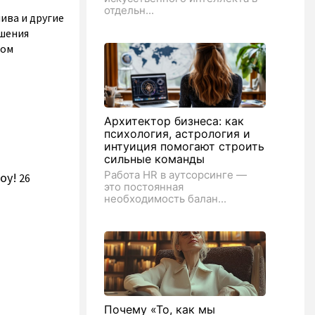
отдельн...
ива и другие
ышения
ном
Архитектор бизнеса: как
психология, астрология и
интуиция помогают строить
сильные команды
Работа HR в аутсорсинге —
оу!
26
это постоянная
необходимость балан...
Почему «То, как мы