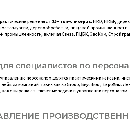
рактические решения от
25+ топ-спикеров:
HRD, HRBP, дирек
з металлургии, деревообработки, пищевой промышленности,
й промышленности, включая Свеза, ПЦБК, ЭвоКом, Стройтра
для специалистов по персона
 управлению персоналом делятся практическими кейсами, ин
нейших компаний, таких как Х5 Group, ВкусВилл, ЕвроХим, Лен
т, как они решают ключевые задачи в управлении персоналом.
ПРАВЛЕНИЕ ПРОИЗВОДСТВЕН