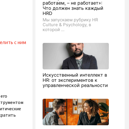
работаем, – не работает»:
Что должен знать каждый
HRD
Мы запускаем рубрику HR
Culture & Psychology, в
которой ...
елить с ним
Искусственный интеллект в
HR: от экспериментов к
управленческой реальности
 его
струментом
литические
кратить