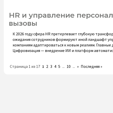
HR и управление персонал
вызовы
К 2026 году сфера HR претерпевает глубокую трансфо
ожидания сотрудников формируют иной ландшафт упра
компаниям адаптироваться к новым реалиям. Главные
Цифровизация — внедрение ИИ и платформ автоматиз
Страница 1 из 17
1
2
3
4
5
...
10
...
»
Последняя »