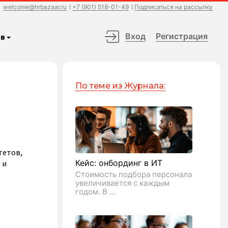
welcome@hrbazaar.ru
+7 (901) 518-01-49
Подписаться на рассылку
Вход
Регистрация
в
По теме из Журнала:
тетов,
Кейс: онбординг в ИТ
 и
Стоимость подбора персонала
увеличивается с каждым
годом. В ...