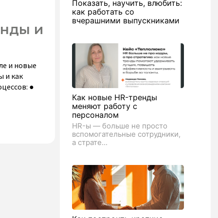
Показать, научить, влюбить:
как работать со
вчерашними выпускниками
енды и
ле и новые
 и как
цессов: ●
Как новые HR-тренды
меняют работу с
персоналом
HR-ы — больше не просто
вспомогательные сотрудники,
а страте...