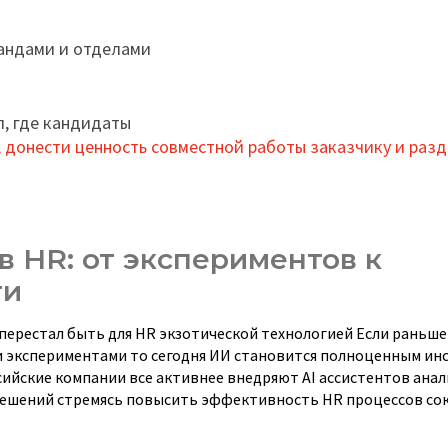
андами и отделами
л, где кандидаты
 донести ценность совместной работы заказчику и разд
в HR: от экспериментов к
ти
перестал быть для HR экзотической технологией Если раньше
и экспериментами то сегодня ИИ становится полноценным ин
ийские компании все активнее внедряют AI ассистентов ана
ешений стремясь повысить эффективность HR процессов со