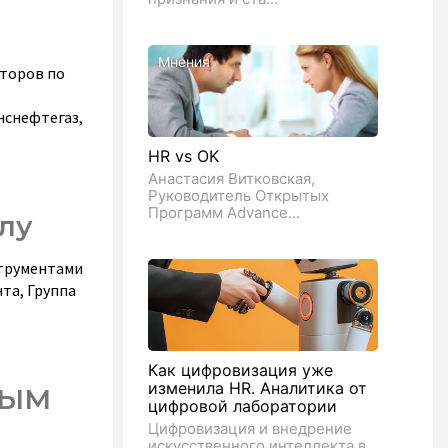
Мнения
торов по
нснефтегаз,
HR vs OK
Анастасия Витковская,
Руководитель Открытых
Программ Advance...
лу
струментами
та, Группа
Как цифровизация уже
изменила HR. Аналитика от
НЫМ
цифровой лаборатории
Цифровизация и внедрение
искусственного интеллекта в