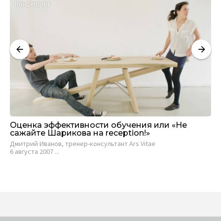
Концепции
М
Оценка эффективности обучения или «Не
Оц
сажайте Шарикова на reception!»
24 
Дмитрий Иванов, тренер-консультант Ars Vitae
6 августа 2007 ...