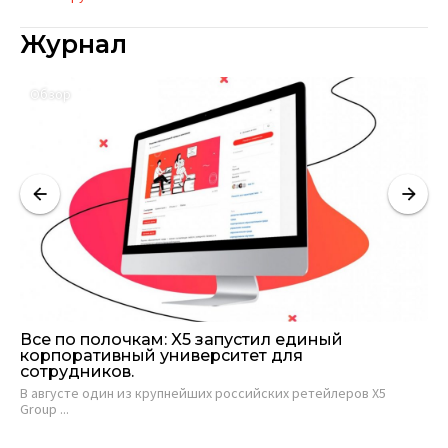
Журнал
Обзор
Все по полочкам: X5 запустил единый
Пр
корпоративный университет для
ко
сотрудников.
п
В августе один из крупнейших российских ретейлеров X5
Лю
Group ...
вых