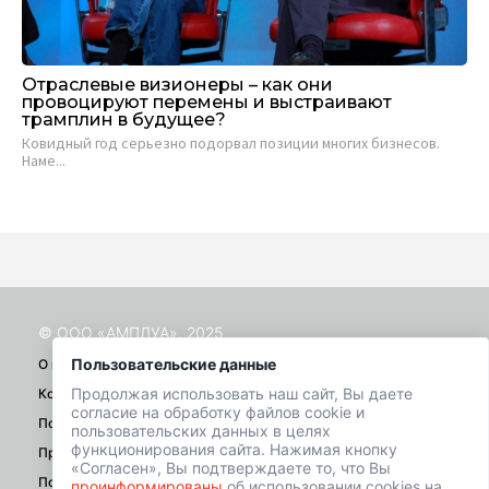
Отраслевые визионеры – как они
Уд
провоцируют перемены и выстраивают
сл
трамплин в будущее?
В 
Ковидный год серьезно подорвал позиции многих бизнесов.
за..
Наме...
© ООО «АМПЛУА», 2025
Пользовательские данные
О проекте
Продолжая использовать наш сайт, Вы даете
Контакты
согласие на обработку файлов cookie и
Помощь
пользовательских данных в целях
функционирования сайта. Нажимая кнопку
Правила
«Согласен», Вы подтверждаете то, что Вы
Политика конфиденциальности
проинформированы
об использовании cookies на