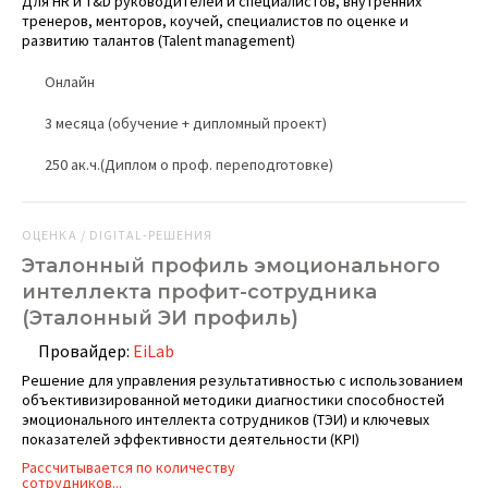
Для HR и T&D руководителей и специалистов, внутренних
тренеров, менторов, коучей, специалистов по оценке и
развитию талантов (Talent management)
Онлайн
3 месяца (обучение + дипломный проект)
250 ак.ч.(Диплом о проф. переподготовке)
ОЦЕНКА / DIGITAL-РЕШЕНИЯ
Эталонный профиль эмоционального
интеллекта профит-сотрудника
(Эталонный ЭИ профиль)
Провайдер:
EiLab
Решение для управления результативностью с использованием
объективизированной методики диагностики способностей
эмоционального интеллекта сотрудников (ТЭИ) и ключевых
показателей эффективности деятельности (KPI)
Рассчитывается по количеству
сотрудников...