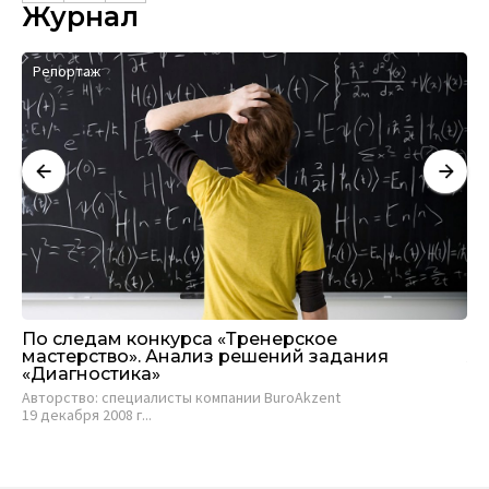
Журнал
Репортаж
И
По следам конкурса «Тренерское
Св
мастерство». Анализ решений задания
л
«Диагностика»
Ал
Авторство: специалисты компании BuroAkzent
ана
19 декабря 2008 г...