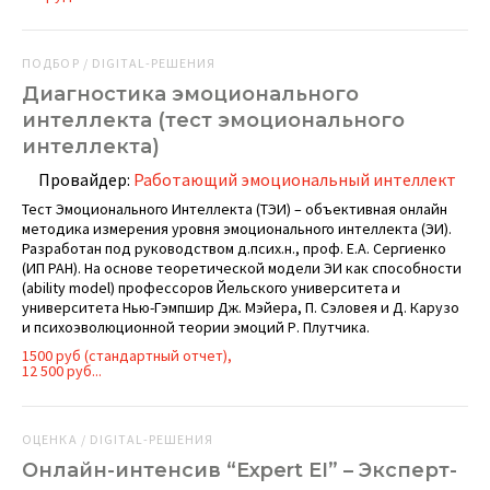
ПОДБОР / DIGITAL-РЕШЕНИЯ
Диагностика эмоционального
интеллекта (тест эмоционального
интеллекта)
Провайдер:
Работающий эмоциональный интеллект
Тест Эмоционального Интеллекта (ТЭИ) – объективная онлайн
методика измерения уровня эмоционального интеллекта (ЭИ).
Разработан под руководством д.псих.н., проф. Е.А. Сергиенко
(ИП РАН). На основе теоретической модели ЭИ как способности
(ability model) профессоров Йельского университета и
университета Нью-Гэмпшир Дж. Мэйера, П. Сэловея и Д. Карузо
и психоэволюционной теории эмоций Р. Плутчика.
1500 руб (стандартный отчет),
12 500 руб...
ОЦЕНКА / DIGITAL-РЕШЕНИЯ
Онлайн-интенсив “Expert EI” – Эксперт-