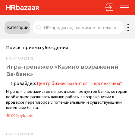
Категории
Поиск:
приемы убеждения
HR-СТРАТЕГИЯ
Игра-тренажер «Казино возражений
Ва-банк»
Провайдер:
Центр бизнес развития "Перспективы"
Игра для специалистов по продажам продуктов банка, которым
необходимо развивать навыки работы с возражениями в
процессе переговоров с потенциальными и существующими
клиентами банка.
40 000 рублей.
HR-СТРАТЕГИЯ