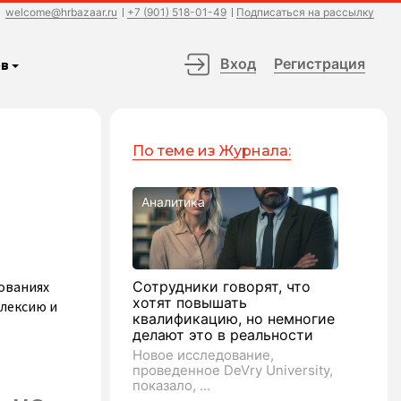
welcome@hrbazaar.ru
+7 (901) 518-01-49
Подписаться на рассылку
Вход
Регистрация
в
По теме из Журнала:
Аналитика
ованиях
Сотрудники говорят, что
хотят повышать
флексию и
квалификацию, но немногие
делают это в реальности
Новое исследование,
проведенное DeVry University,
показало, ...