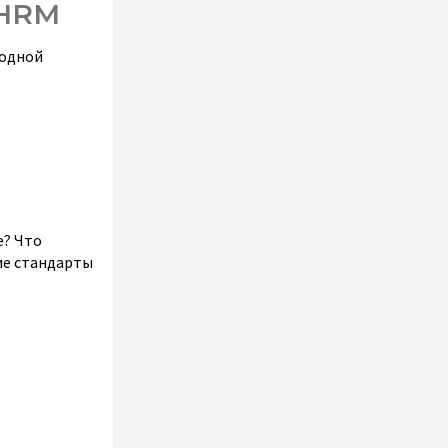
SHRM
родной
е? Что
ие стандарты