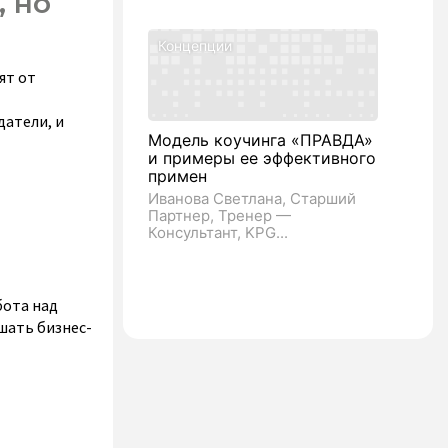
, но
Концепции
ят от
датели, и
Модель коучинга «ПРАВДА»
и примеры ее эффективного
примен
Иванова Светлана, Старший
Партнер, Тренер —
Консультант, KPG...
бота над
шать бизнес-