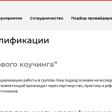
ероприятия
Сотрудничество
Подбор провайдеро
алификации
вого коучинга”
циализацию работы в группах. Наш подход основан на исслед
 компетенций происходит через партнерство, практику и ре
сточников.