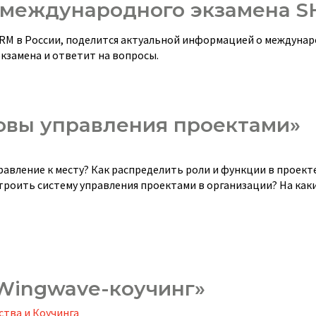
е международного экзамена 
RM в России, поделится актуальной информацией о междуна
кзамена и ответит на вопросы.
овы управления проектами»
авление к месту? Как распределить роли и функции в проект
троить систему управления проектами в организации? На как
Wingwave-коучинг»
тва и Коучинга