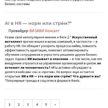
бизнес-системы
AI в HR — норм или стрём?*
Провайдер:
ВИЗАВИ Консалт
Скажи своё непопулярное мнение и беги ;) *
Искусственный
интеллект
прочно вошел в жизнь компаний, в частности — в
работу HR. Он обещает ускорить процессы найма, повысить
эффективность адаптации, помогает оптимизировать
обучение сотрудников и упростить решение других бизнес-
задач. Однако
ИИ вызывает и опасения
— в том числе, как его
внедрение отразится на управлении организацией в целом:
не
исчезнет ли человечность?
HR'ы активно обсуждают и
делятся кейсами «за» и «против». Но вопрос еще остается
открытым:
ИИ в HR — это норм или стрём?​ Что думаете вы?
*Популярные тренды в соцсетях в формате Reels.
1
2
3
4
5
»