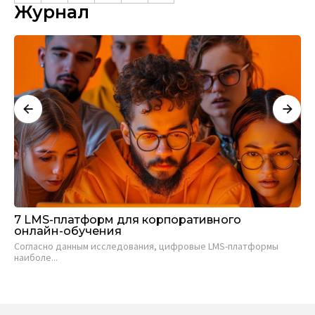
Журнал
И
7 LMS-платформ для корпоративного
HR
онлайн-обучения
Чт
Согласно данным исследования, цифровые LMS-платформы
бли
наиболе...