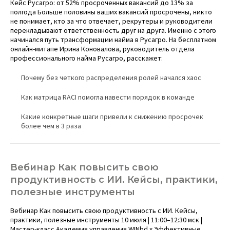
Кейс Русагро: от 52% просроченных вакансий до 13% за
полгода
Больше половины ваших вакансий просрочены, никто
не понимает, кто за что отвечает, рекрутеры и руководители
перекладывают ответственность друг на друга. Именно с этого
начинался путь трансформации найма в Русагро. На бесплатном
онлайн-митапе Ирина Коновалова, руководитель отдела
профессионального найма Русагро, расскажет:
Почему без четкого распределения ролей начался хаос
Как матрица RACI помогла навести порядок в команде
Какие конкретные шаги привели к снижению просрочек
более чем в 3 раза
Вебинар Как повысить свою
продуктивность с ИИ. Кейсы, практики,
полезные инструменты
Вебинар Как повысить свою продуктивность с ИИ. Кейсы,
практики, полезные инструменты 10 июля | 11:00–12:30 мск |
Мастер-класс Академия управления WINbd х Эффективные