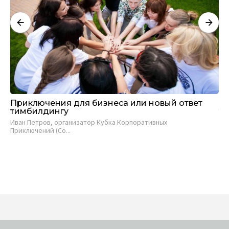
Приключения для бизнеса или новый ответ
Во
тимбилдингу
т
Иван Петров, организатор Кубка Корпоративных
Ин
Приключений (Co...
пос