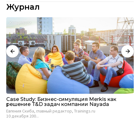
Журнал
Концепции
К
Case Study: Бизнес-симуляция Merkis как
Bi
решение T&D задач компании Nayada
ре
Евгения Скиба, главный редактор, Trainings.ru
Пр
10 декабря 200...
кол