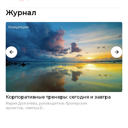
Журнал
Концепции
А
Корпоративные тренеры: сегодня и завтра
Ко
кр
Мария Долгачева, руководитель брокерских
проектов, «Амплуа-Б...
Дж
кри