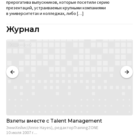
прерогатива выпускников, которые посетили серию
презентаций, устраиваемых крупными компаниями
в университетах и колледжах, либо […]
Журнал
Концепции
М
Взлеты вместе с Talent Management
We
ил
ЭнниХейис(Annie Hayes), редакторTrainingZONE
10 июля 2007 г....
Евг
13 