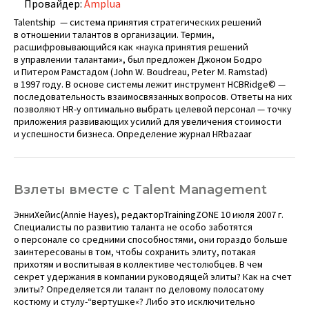
Провайдер:
Amplua
Talentship — система принятия стратегических решений
в отношении талантов в организации. Термин,
расшифровывающийся как «наука принятия решений
в управлении талантами», был предложен Джоном Бодро
и Питером Рамстадом (John W. Boudreau, Peter M. Ramstad)
в 1997 году. В основе системы лежит инструмент HCBRidge© —
последовательность взаимосвязанных вопросов. Ответы на них
позволяют HR-у оптимально выбрать целевой персонал — точку
приложения развивающих усилий для увеличения стоимости
и успешности бизнеса. Определение журнал HRbazaar
Взлеты вместе с Talent Management
ЭнниХейис(Annie Hayes), редакторTrainingZONE 10 июля 2007 г.
Специалисты по развитию таланта не особо заботятся
о персонале со средними способностями, они гораздо больше
заинтересованы в том, чтобы сохранить элиту, потакая
прихотям и воспитывая в коллективе честолюбцев. В чем
секрет удержания в компании руководящей элиты? Как на счет
элиты? Определяется ли талант по деловому полосатому
костюму и стулу-“вертушке«? Либо это исключительно