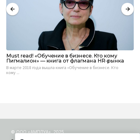
Must read! «Обучение в бизнесе. Кто кому
Co
Пигмалион» — книга от флагмана HR-рынка
вн
В марте 2018 года вышла книга «Обучение в бизнесе. Кто
Mar
кому ...
7...
© ООО «АМПЛУА», 2025