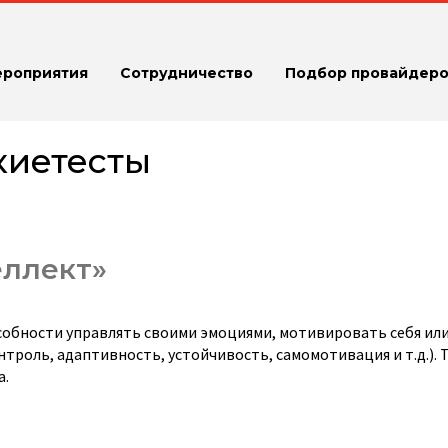
ероприятия
Сотрудничество
Подбор провайдеро
киетесты
еллект»
собности управлять своими эмоциями, мотивировать себя ил
роль, адаптивность, устойчивость, самомотивация и т.д.). 
а.