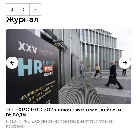
1
2
»
Журнал
К
HR EXPO PRO 2025: ключевые темы, кейсы и
Ка
выводы
о
HR EXPO PRO 2025 уверенно подтвердил статус главной
Ди
професси...
спе