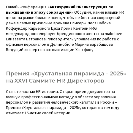
Онлайн-конференция
«Антихрупкий HR: инструкция по
выживанию в эпоху сокращений»
Обсудим, какие навыки HR
ценят на рынке больше всего, чтобы не бояться сокращений
даже в самые кризисные времена
Спикеры
Леся Набока
Кофаундер Карьерного Цеха
Ирина Кантэли
HRG
международного employer-брендингового агентства makelove
Елизавета Батракова
Руководитель управления по работе с
офисным персоналом в Делимобиле
Марина Барабашова
Ведущий эксперт по автоматизации Хантфлоу
Премия «Хрустальная пирамида – 2025»
на XXVI Саммите HR-Директоров
Станьте частью HR-истории. Открыт прием документов на
главную профессиональную награду в области управления
персоналом и развития человеческого капитала в России –
Премию «Хрустальная пирамида – 2025»
, которая в этом году
отмечает 15-летие своей истории.