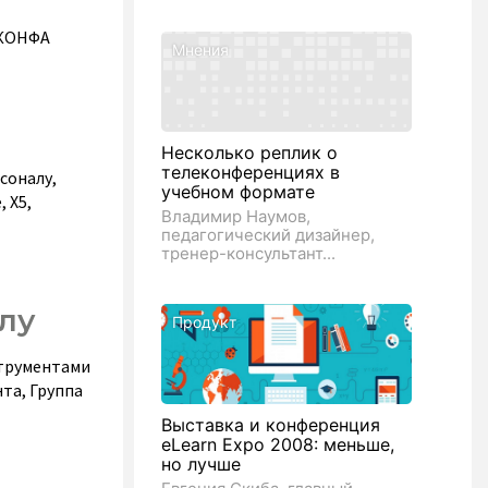
 КОНФА
Мнения
Несколько реплик о
телеконференциях в
соналу,
учебном формате
 Х5,
Владимир Наумов,
педагогический дизайнер,
тренер-консультант...
лу
Продукт
струментами
та, Группа
Выставка и конференция
eLearn Expo 2008: меньше,
но лучше