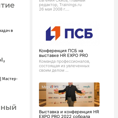
Евгения Скиба, главный
ытие
редактор, Trainings.ru
26 мая 2008 г....
задач в
Конференция ПСБ на
выставке HR EXPO PRO
ы,
Команда профессионалов,
состоящая из увлеченных
своим делом ...
| Мастер-
Мероприятия
нный
Выставка и конференция HR
EXPO PRO 2022 собрала