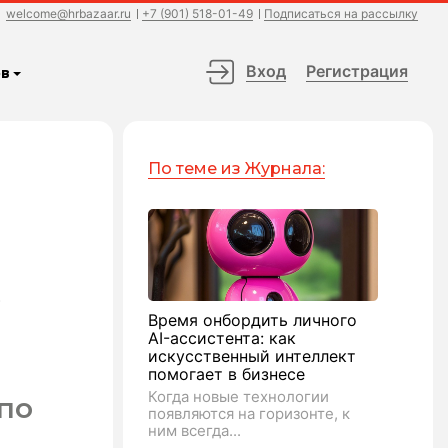
welcome@hrbazaar.ru
+7 (901) 518-01-49
Подписаться на рассылку
Вход
Регистрация
в
По теме из Журнала:
о
Время онбордить личного
AI-ассистента: как
искусственный интеллект
помогает в бизнесе
Когда новые технологии
по
появляются на горизонте, к
ним всегда...