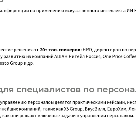
й конференции по применению искусственного интеллекта ИИ
еские решения от
20+ топ-спикеров:
HRD, директоров по пер
 развитию из компаний АШАН Ритейл Россия, One Price Coffee,
sto Group и др.
для специалистов по персона
 управлению персоналом делятся практическими кейсами, ин
нейших компаний, таких как Х5 Group, ВкусВилл, ЕвроХим, Лен
т, как они решают ключевые задачи в управлении персоналом.