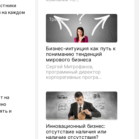
астники
 на каждом
Тренды
Бизнес-интуиция как путь к
пониманию тенденций
мирового бизнеса
Сергей Митрофанов,
программный директор
корпоративных програ...
т на
нно
ять и
Инновационный бизнес:
отсутствие наличия или
наличие отсутствия?