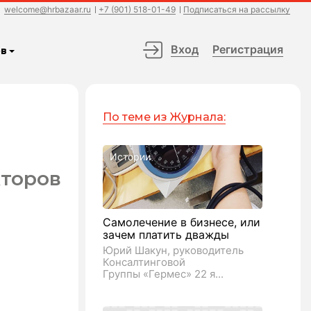
welcome@hrbazaar.ru
+7 (901) 518-01-49
Подписаться на рассылку
Вход
Регистрация
в
По теме из Журнала:
Истории
кторов
Самолечение в бизнесе, или
зачем платить дважды
Юрий Шакун, руководитель
Консалтинговой
Группы «Гермес» 22 я...