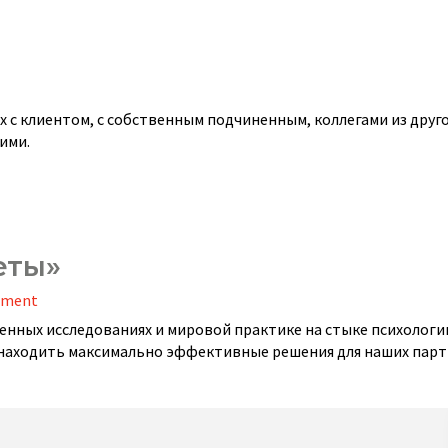
 с клиентом, с собственным подчиненным, коллегами из друго
ими.
еты»
opment
енных исследованиях и мировой практике на стыке психологи
т находить максимально эффективные решения для наших парт