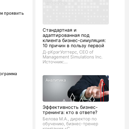
Аналитика
ам проявить
Стандартная и
адаптированная под
клиента бизнес-симуляция:
10 причин в пользу первой
Д-рКрэгУоттерс, CEO of
Management Simulations Inc.
Источник:...
рограмма
Аналитика
Эффективность бизнес-
тренинга: кто в ответе?
Белова М.А., директор по
обучению, бизнес-тренер
компании «С...