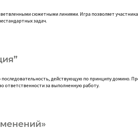
зветвленными сюжетными линиями. Игра позволяет участник
нестандартных задач.
ция”
ую последовательность, действующую по принципу домино. П
во ответственности за выполненную работу.
зменений»