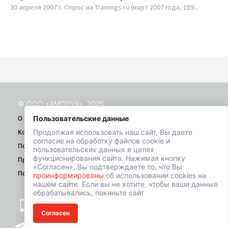
30 апреля 2007 г. Опрос на Trainings.ru (март 2007 года, 189...
Мы 
© ООО «АМПЛУА», 2025
Пользовательские данные
О проекте
Продолжая использовать наш сайт, Вы даете
Контакты
согласие на обработку файлов cookie и
Помощь
пользовательских данных в целях
функционирования сайта. Нажимая кнопку
Правила
«Согласен», Вы подтверждаете то, что Вы
Политика конфиденциальности
проинформированы
об использовании cookies на
нашем сайте. Если вы не хотите, чтобы ваши данные
обрабатывались, покиньте сайт
+7 (901) 518-01-49
Согласен
welcome@hrbazaar.ru