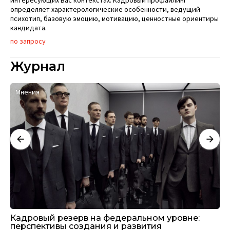
интересующих Вас контекстах. Кадровый профайлинг
определяет характерологические особенности, ведущий
психотип, базовую эмоцию, мотивацию, ценностные ориентиры
кандидата.
по запросу
Журнал
Мнения
К
Кадровый резерв на федеральном уровне:
Ка
перспективы создания и развития
12 