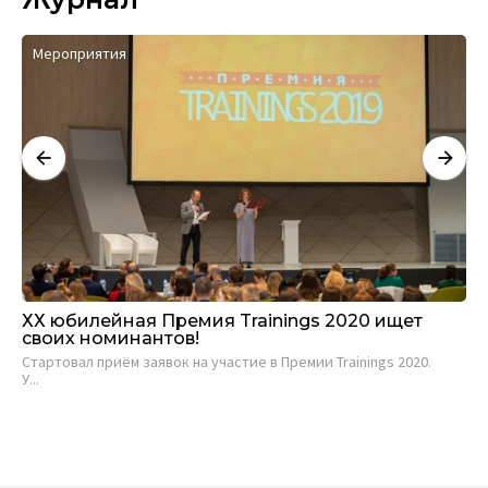
Мероприятия
ХХ юбилейная Премия Trainings 2020 ищет
Ка
своих номинантов!
ку
Стартовал приём заявок на участие в Премии Trainings 2020.
Ли
У...
ком