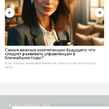
Самые важные компетенции будущего: что
Ка
следует развивать управленцам в
пр
ближайшие годы?
с
В настоящее время мир меняется с быстротой, на которую
Бы
не вс...
© ООО «АМПЛУА», 2025