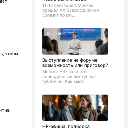
удет
11-12 сентября в Москве
прошел XX Всероссийский
Саммит по мо...
Лайфхаки
ь, чтобы
Выступление на форуме:
возможность или приговор?
Многие HR-эксперты
периодически выступают
публично. Как выст...
ития.
HR-афиша: подборка