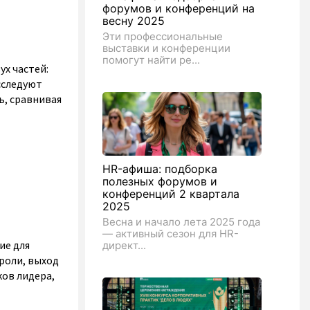
форумов и конференций на
весну 2025
Эти профессиональные
выставки и конференции
помогут найти ре...
ух частей:
сследуют
ь, сравнивая
HR-афиша: подборка
полезных форумов и
конференций 2 квартала
2025
Весна и начало лета 2025 года
— активный сезон для HR-
ие для
директ...
роли, выход
ов лидера,