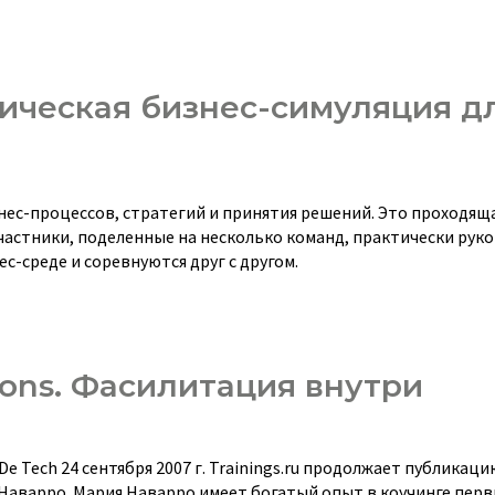
ическая бизнес-симуляция д
ес-процессов, стратегий и принятия решений. Это проходяща
частники, поделенные на несколько команд, практически рук
-среде и соревнуются друг с другом.
ations. Фасилитация внутри
e Tech 24 сентября 2007 г. Trainings.ru продолжает публикаци
Наварро. Мария Наварро имеет богатый опыт в коучинге перв