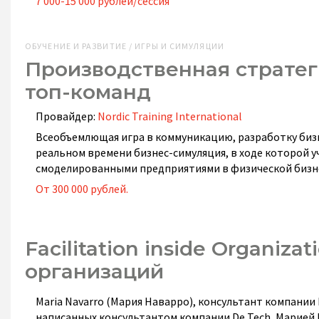
7 000-15 000 рублей/сессия
ОБУЧЕНИЕ И РАЗВИТИЕ / ИГРЫ И СИМУЛЯЦИИ
Производственная стратег
топ-команд
Провайдер:
Nordic Training International
Всеобъемлющая игра в коммуникацию, разработку бизн
реальном времени бизнес-симуляция, в ходе которой у
смоделированными предприятиями в физической бизнес
От 300 000 рублей.
Facilitation inside Organiz
организаций
Maria Navarro (Мария Наварро), консультант компании D
написанных консультантом компании De Tech, Марией 