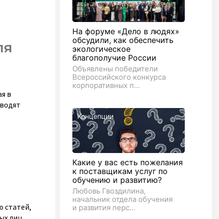
На форуме «Дело в людях»
обсудили, как обеспечить
ля
экологическое
благополучие России
Объявлены победители
Всероссийского конкурса
корпоративных п...
я в
оводят
Концепции
Какие у вас есть пожелания
к поставщикам услуг по
обучению и развитию?
Любовь Гвоздилина,
начальник отдела обучения
ю статей,
и развития перс...
ых лиц