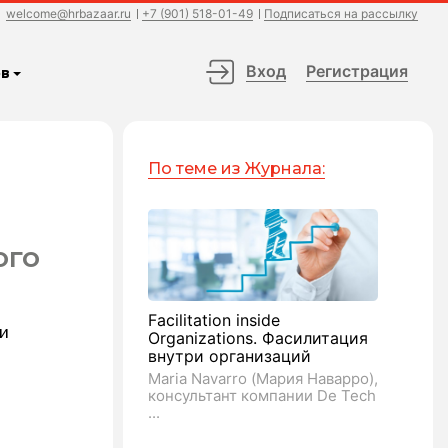
welcome@hrbazaar.ru
+7 (901) 518-01-49
Подписаться на рассылку
Вход
Регистрация
в
По теме из Журнала:
ого
Facilitation inside
 и
Organizations. Фасилитация
внутри организаций
Maria Navarro (Мария Наварро),
консультант компании De Tech
...