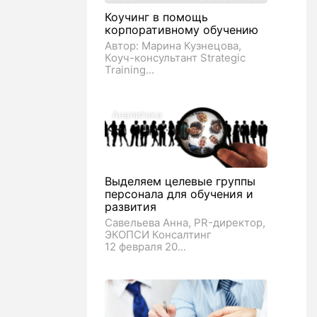
Коучинг в помощь
корпоративному обучению
Автор: Марина Кузнецова,
Коуч-консультант Strategic
Training...
Аналитика
Выделяем целевые группы
персонала для обучения и
развития
Савельева Анна, PR-директор,
ЭКОПСИ Консалтинг
12 февраля 20...