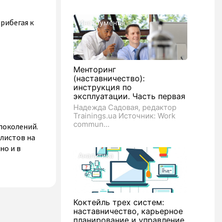
рибегая к
Инструменты
Менторинг
(наставничество):
инструкция по
эксплуатации. Часть первая
Надежда Садовая, редактор
Trainings.ua Источник: Work
commun...
поколений.
листов на
но и в
Аналитика
Коктейль трех систем:
наставничество, карьерное
планирование и управление