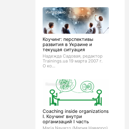
Интервью
Коучинг: перспективы
развития в Украине и
текущая ситуация
Надежда Садовая, редактор
Trainings.ua 19 марта 2007 г.
О ко...
Концепции
Coaching inside organizations
I. Коучинг внутри
организаций I часть
Maria Navarro (Мария Наварро),