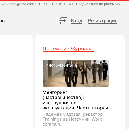
welcome@hrbazaar.ru
+7 (901) 518-01-49
Подписаться на рассылку
Вход
Регистрация
в
По теме из Журнала:
Инструменты
B
Менторинг
(наставничество):
инструкция по
эксплуатации. Часть вторая
Надежда Садовая, редактор
Trainings.ua Источник: Work
commun...