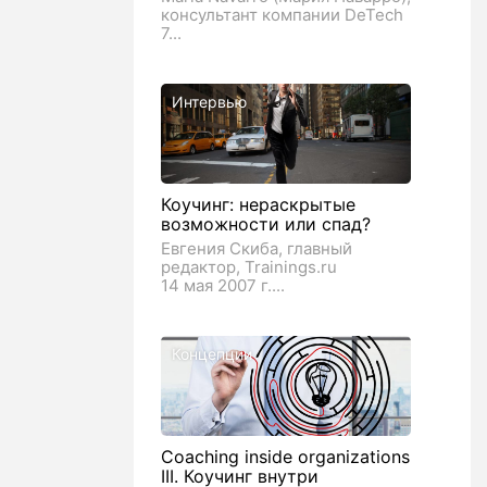
консультант компании DeTech
7...
Интервью
Коучинг: нераскрытые
возможности или спад?
Евгения Скиба, главный
редактор, Trainings.ru
14 мая 2007 г....
Концепции
Coaching inside organizations
III. Коучинг внутри