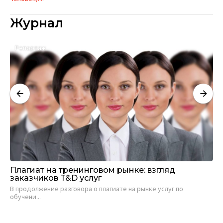
Журнал
Репортаж
А
Плагиат на тренинговом рынке: взгляд
Са
заказчиков T&D услуг
ви
В продолжение разговора о плагиате на рынке услуг по
Евг
обучени...
19 