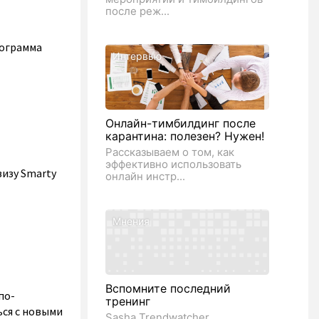
после реж...
рограмма
Интервью
Онлайн-тимбилдинг после
карантина: полезен? Нужен!
Рассказываем о том, как
эффективно использовать
визу Smarty
онлайн инстр...
Мнения
Вспомните последний
по-
тренинг
ься с новыми
Sasha Trendwatcher,