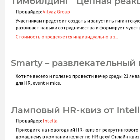
Тимбилдинг “Цепная реак
Провайдер:
Vityaz Group
Участникам предстоит создать и запустить гигантск
развивает навыки сотрудничества и формирует чувст
Стоимость определяется индивидуально в з...
Smarty – развлекательный к
Хотите весело и полезно провести вечер среды 21 янв
для HR, event и mice.
Ламповый HR-квиз от Intel
Провайдер:
Intella
Приходите на новогодний HR-квиз от рекрутингового а
домашнему в компании коллег по HR цеху! Онлайн квиз