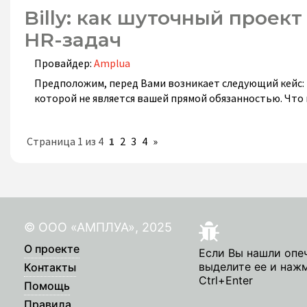
Billy: как шуточный проек
HR-задач
Провайдер:
Amplua
Предположим, перед Вами возникает следующий кейс: к
которой не является вашей прямой обязанностью. Что 
Страница 1 из 4
1
2
3
4
»
© ООО «АМПЛУА», 2025
О проекте
Если Вы нашли опе
выделите ее и наж
Контакты
Ctrl+Enter
Помощь
Правила