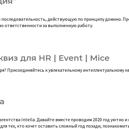
ция”
ую последовательность, действующую по принципу домино. П
во ответственности за выполненную работу.
виз для HR | Event | Mice
аря? Присоединяйтесь к увлекательному интеллектуальному к
la
гентства Intella. Давайте вместе проводим 2020 год уютно и 
 для тех, кто хочет оставить сложный год позади, познакомит