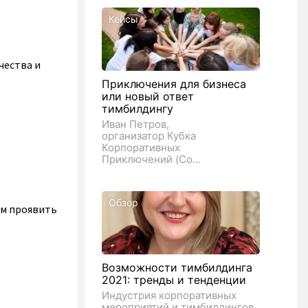
Кейсы
чества и
Приключения для бизнеса
или новый ответ
тимбилдингу
Иван Петров,
организатор Кубка
Корпоративных
Приключений (Co...
Обзор
ам проявить
Возможности тимбилдинга
2021: тренды и тенденции
Индустрия корпоративных
мероприятий и тимбилдингов