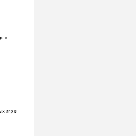
де в
ых игр в