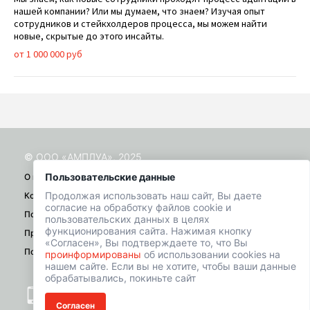
нашей компании? Или мы думаем, что знаем? Изучая опыт
сотрудников и стейкхолдеров процесса, мы можем найти
новые, скрытые до этого инсайты.
от 1 000 000 руб
© ООО «АМПЛУА», 2025
Пользовательские данные
О проекте
Продолжая использовать наш сайт, Вы даете
Контакты
согласие на обработку файлов cookie и
Помощь
пользовательских данных в целях
функционирования сайта. Нажимая кнопку
Правила
«Согласен», Вы подтверждаете то, что Вы
Политика конфиденциальности
проинформированы
об использовании cookies на
нашем сайте. Если вы не хотите, чтобы ваши данные
обрабатывались, покиньте сайт
+7 (901) 518-01-49
Согласен