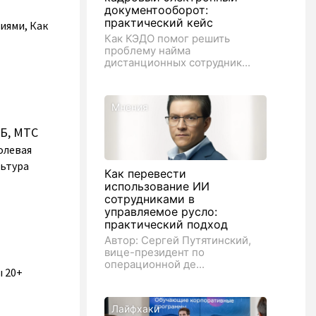
документооборот:
практический кейс
иями, Как
Как КЭДО помог решить
проблему найма
дистанционных сотрудник...
Мнения
ХБ, МТС
олевая
льтура
Как перевести
использование ИИ
сотрудниками в
управляемое русло:
практический подход
Автор: Сергей Путятинский,
вице-президент по
операционной де...
ы 20+
Лайфхаки