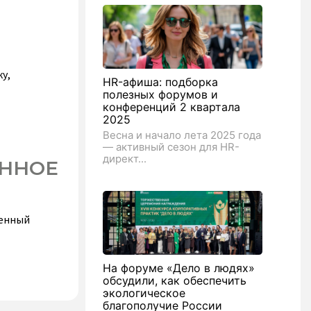
у,
HR-афиша: подборка
полезных форумов и
конференций 2 квартала
2025
Весна и начало лета 2025 года
— активный сезон для HR-
директ...
ОННОЕ
щенный
На форуме «Дело в людях»
обсудили, как обеспечить
экологическое
благополучие России