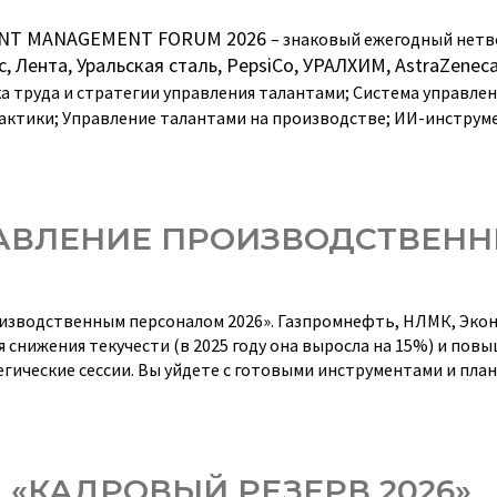
ALENT MANAGEMENT FORUM 2026
– знаковый ежегодный нетв
, Лента, Уральская сталь, PepsiCo, УРАЛХИМ,
Ast
r
aZenec
 труда и стратегии управления талантами; Система управлен
актики; Управление талантами на производстве; ИИ-инструм
ПРАВЛЕНИЕ ПРОИЗВОДСТВЕН
изводственным персоналом 2026». Газпромнефть, НЛМК, Экон
снижения текучести (в 2025 году она выросла на 15%) и пов
гические сессии. Вы уйдете с готовыми инструментами и пла
я «КАДРОВЫЙ РЕЗЕРВ 2026»