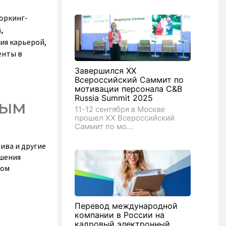
оркинг-
a
,
ия карьерой,
енты в
Завершился XX
Всероссийский Саммит по
мотивации персонала C&B
Russia Summit 2025
НЫМ
11-12 сентября в Москве
прошел XX Всероссийский
Саммит по мо...
ива и другие
ышения
Инструменты
ном
Перевод международной
компании в России на
кадровый электронный