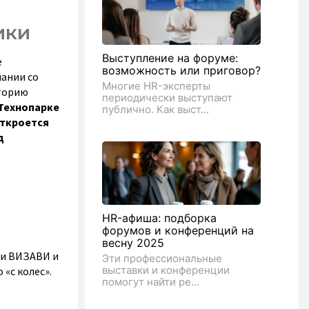
ики
Выступление на форуме:
е
возможность или приговор?
пании со
Многие HR-эксперты
кторию
периодически выступают
 Технопарке
публично. Как выст...
откроется
д
HR-афиша: подборка
форумов и конференций на
весну 2025
ии ВИЗАВИ и
Эти профессиональные
выставки и конференции
«с колес».
помогут найти ре...