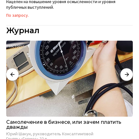
Нацелен на повышение уровня осмысленности и уровня
публичных выступлений.
По запросу.
Журнал
Истории
А
Самолечение в бизнесе, или зачем платить
Ст
дважды
би
п
Юрий Шакун, руководитель Консалтинговой
Группы «Гермес» 22 я...
Д-р