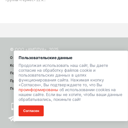
Ист
© ООО «АМПЛУА», 2025
Пользовательские данные
О проекте
Продолжая использовать наш сайт, Вы даете
Контакты
согласие на обработку файлов cookie и
Помощь
пользовательских данных в целях
функционирования сайта. Нажимая кнопку
Правила
«Согласен», Вы подтверждаете то, что Вы
Политика конфиденциальности
проинформированы
об использовании cookies на
нашем сайте. Если вы не хотите, чтобы ваши данные
обрабатывались, покиньте сайт
+7 (901) 518-01-49
Согласен
welcome@hrbazaar.ru