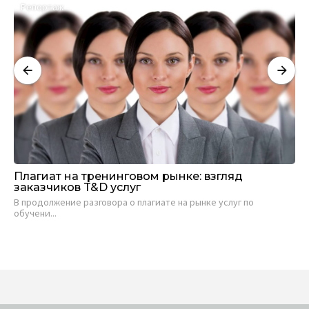
Репортаж
А
Плагиат на тренинговом рынке: взгляд
Са
заказчиков T&D услуг
ви
В продолжение разговора о плагиате на рынке услуг по
Евг
обучени...
19 