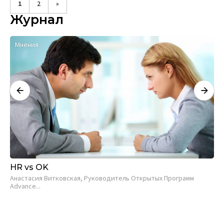
1
2
»
Журнал
Мнения
HR vs OK
Ис
пе
Анастасия Витковская, Руководитель Открытых Программ
Advance...
От
упр