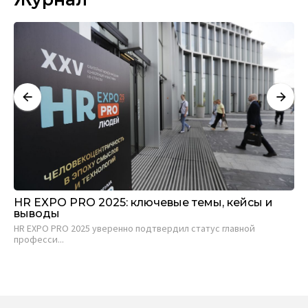
А
HR EXPO PRO 2025: ключевые темы, кейсы и
Ис
выводы
к
HR EXPO PRO 2025 уверенно подтвердил статус главной
Це
професси...
про