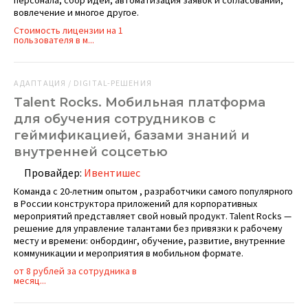
персонала, сбор идей, автоматизация заявок и согласований,
вовлечение и многое другое.
Стоимость лицензии на 1
пользователя в м...
АДАПТАЦИЯ / DIGITAL-РЕШЕНИЯ
Talent Rocks. Мобильная платформа
для обучения сотрудников с
геймификацией, базами знаний и
внутренней соцсетью
Провайдер:
Ивентишес
Команда с 20-летним опытом , разработчики самого популярного
в России конструктора приложений для корпоративных
мероприятий представляет свой новый продукт. Talent Rocks —
решение для управление талантами без привязки к рабочему
месту и времени: онбординг, обучение, развитие, внутренние
коммуникации и мероприятия в мобильном формате.
от 8 рублей за сотрудника в
месяц...