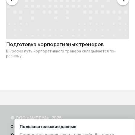
Подготовка корпоративных тренеров
Бо
по
В России путь корпоративного тренера складывается по-
ил
разному...
из
Да
иск
© ООО «АМПЛУА», 2025
Пользовательские данные
О проекте
Продолжая использовать наш сайт, Вы даете
Контакты