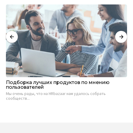
Продукт
Р
Подборка лучших продуктов по мнению
Пл
пользователей
за
Мы очень рады, что на HRbazaar нам удалось собрать
В 
сообществ...
обу