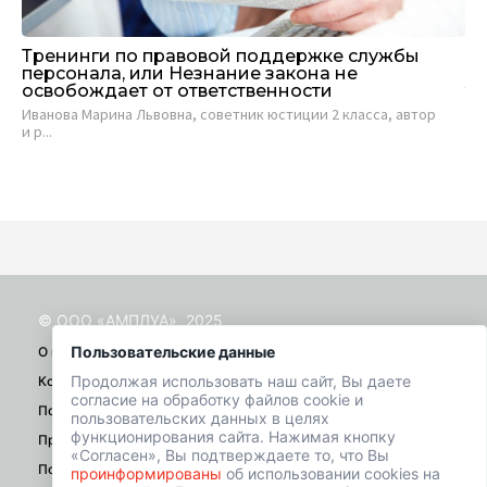
Тренинги по правовой поддержке службы
Ке
персонала, или Незнание закона не
ин
освобождает от ответственности
тр
Иванова Марина Львовна, советник юстиции 2 класса, автор
В 
и р...
пом
© ООО «АМПЛУА», 2025
Пользовательские данные
О проекте
Продолжая использовать наш сайт, Вы даете
Контакты
согласие на обработку файлов cookie и
Помощь
пользовательских данных в целях
функционирования сайта. Нажимая кнопку
Правила
«Согласен», Вы подтверждаете то, что Вы
Политика конфиденциальности
проинформированы
об использовании cookies на