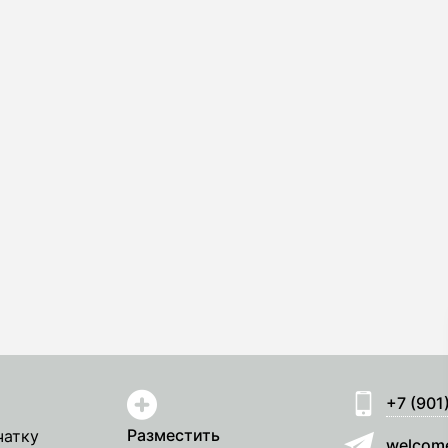
+7 (901
Разместить
чатку
welcom