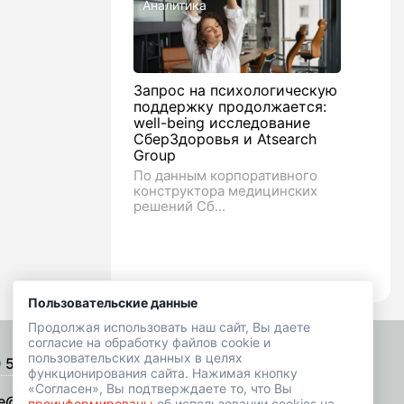
Аналитика
Запрос на психологическую
поддержку продолжается:
well-being исследование
СберЗдоровья и Atsearch
Group
По данным корпоративного
конструктора медицинских
решений Сб...
Пользовательские данные
Продолжая использовать наш сайт, Вы даете
согласие на обработку файлов cookie и
пользовательских данных в целях
) 518-01-49
Подписаться на рассылку
функционирования сайта. Нажимая кнопку
«Согласен», Вы подтверждаете то, что Вы
e@hrbazaar.ru
проинформированы
об использовании cookies на