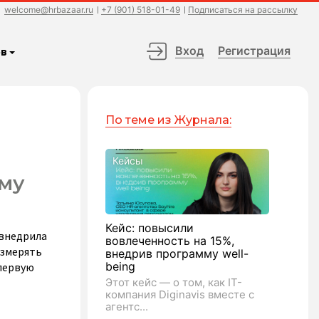
welcome@hrbazaar.ru
+7 (901) 518-01-49
Подписаться на рассылку
Вход
Регистрация
в
По теме из Журнала:
Кейсы
мму
Кейс: повысили
 внедрила
вовлеченность на 15%,
измерять
внедрив программу well-
being
 первую
Этот кейс — о том, как IT-
компания Diginavis вместе с
агентс...