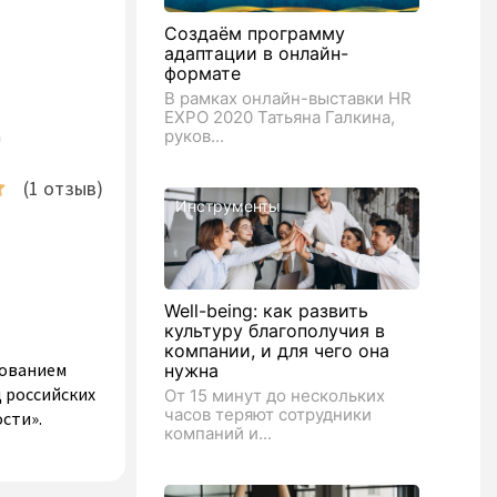
Создаём программу
адаптации в онлайн-
формате
В рамках онлайн-выставки HR
EXPO 2020 Татьяна Галкина,
а
руков...
(1 отзыв)
Инструменты
Well-being: как развить
культуру благополучия в
компании, и для чего она
зованием
нужна
 российских
От 15 минут до нескольких
часов теряют сотрудники
сти».
компаний и...