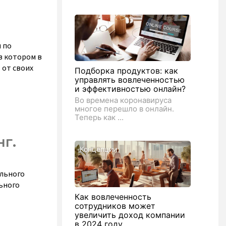
 по
в котором в
 от своих
Подборка продуктов: как
управлять вовлеченностью
и эффективностью онлайн?
Во времена коронавируса
многое перешло в онлайн.
Теперь как ...
г.
Концепции
ального
ьного
Как вовлеченность
сотрудников может
увеличить доход компании
в 2024 году