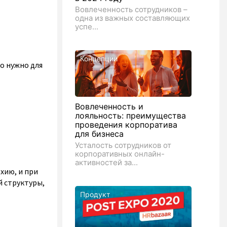
Вовлеченность сотрудников –
одна из важных составляющих
успе...
Концепции
о нужно для
Вовлеченность и
лояльность: преимущества
проведения корпоратива
для бизнеса
Усталость сотрудников от
корпоративных онлайн-
активностей за...
хию, и при
 структуры,
Продукт