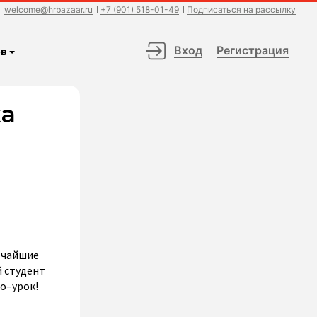
welcome@hrbazaar.ru
+7 (901) 518-01-49
Подписаться на рассылку
Вход
Регистрация
в
ка
тчайшие
й студент
о–урок!