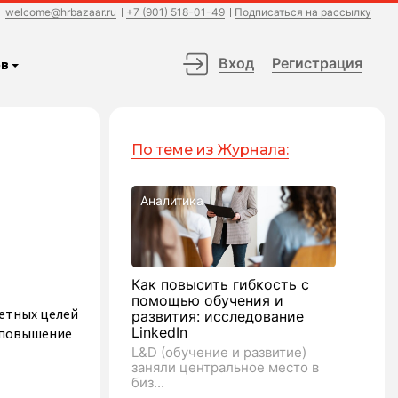
welcome@hrbazaar.ru
+7 (901) 518-01-49
Подписаться на рассылку
Вход
Регистрация
в
По теме из Журнала:
Аналитика
Как повысить гибкость с
помощью обучения и
тетных целей
развития: исследование
LinkedIn
, повышение
L&D (обучение и развитие)
заняли центральное место в
биз...