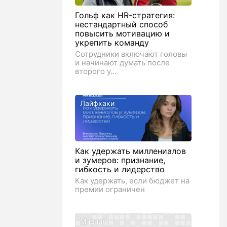
Гольф как HR-стратегия:
нестандартный способ
повысить мотивацию и
укрепить команду
Сотрудники включают головы
и начинают думать после
второго у...
Лайфхаки
Как удержать миллениалов
и зумеров: признание,
гибкость и лидерство
Как удержать, если бюджет на
премии ограничен
Мнения