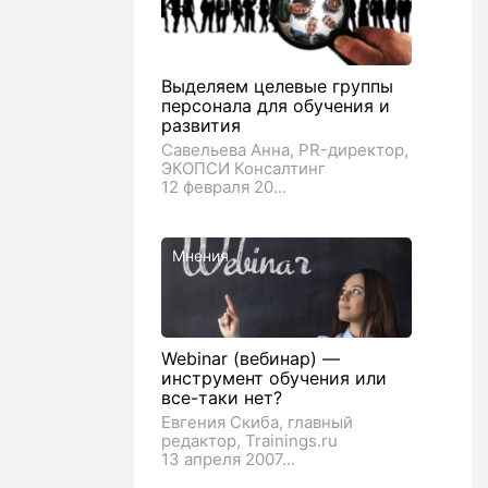
Выделяем целевые группы
персонала для обучения и
развития
Савельева Анна, PR-директор,
ЭКОПСИ Консалтинг
12 февраля 20...
Мнения
Webinar (вебинар) —
инструмент обучения или
все-таки нет?
Евгения Скиба, главный
редактор, Trainings.ru
13 апреля 2007...