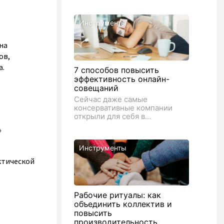
Инструменты
на
ов,
а.
7 способов повысить
эффективность онлайн-
совещаний
Сейчас даже самые
консервативные компании
открыли для себя в...
»
Инструменты
ктической
Рабочие ритуалы: как
объединить коллектив и
повысить
производительность