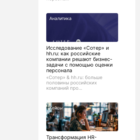
Аналитика
Исследование «Сотер» и
hh.ru: как российские
компании решают бизнес-
задачи с помощью оценки
персонала
«Сотер» & hh.ru: больше
половины российских
компаний про...
Кейсы
Трансформация HR-