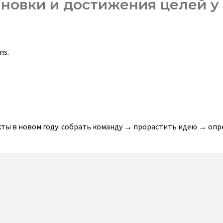
новки и достижения целей у
ons.
ты в новом году: собрать команду → прорастить идею → оп