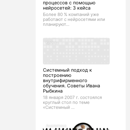
процессов с помощью
нейросетей: 3 кейса
Более 80 % компаний уже
работают с нейросетями или
планируют...
Кейсы
Системный подход к
построению
внутрифирменного
обучения. Советы Ивана
Рыбкина
18 января 2007 г. состоялся
круглый стол по теме
«Системный ...
Аналитика