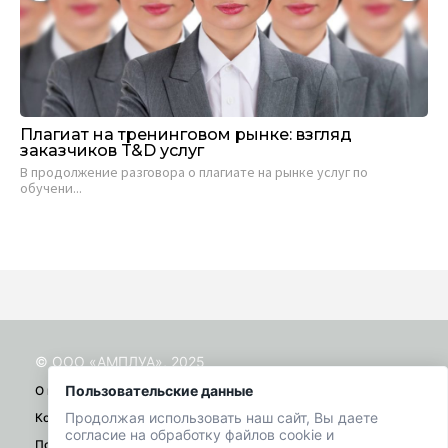
Плагиат на тренинговом рынке: взгляд
Са
заказчиков T&D услуг
ви
В продолжение разговора о плагиате на рынке услуг по
Евг
обучени...
19 
© ООО «АМПЛУА», 2025
Пользовательские данные
О проекте
Продолжая использовать наш сайт, Вы даете
Контакты
согласие на обработку файлов cookie и
Помощь