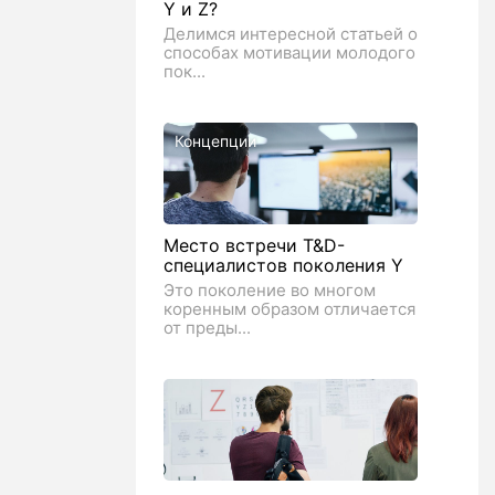
Y и Z?
Делимся интересной статьей о
способах мотивации молодого
пок...
Концепции
Место встречи T&D-
специалистов поколения Y
Это поколение во многом
коренным образом отличается
от преды...