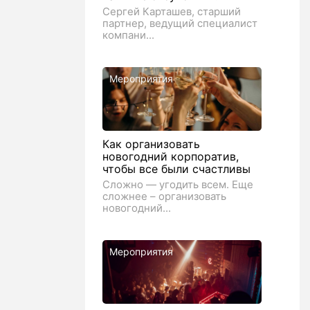
Сергей Карташев, старший
партнер, ведущий специалист
компани...
Мероприятия
Как организовать
новогодний корпоратив,
чтобы все были счастливы
Сложно — угодить всем. Еще
сложнее – организовать
новогодний...
Мероприятия