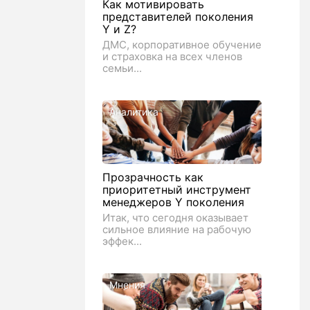
Как мотивировать
представителей поколения
Y и Z?
ДМС, корпоративное обучение
и страховка на всех членов
семьи...
Аналитика
Прозрачность как
приоритетный инструмент
менеджеров Y поколения
Итак, что сегодня оказывает
сильное влияние на рабочую
эффек...
Мнения