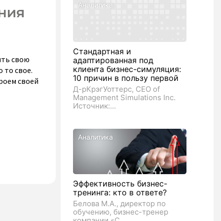
Аналитика
ния
Стандартная и
ить свою
адаптированная под
клиента бизнес-симуляция:
 то свое.
10 причин в пользу первой
ероем своей
Д-рКрэгУоттерс, CEO of
Management Simulations Inc.
Источник:...
Аналитика
Эффективность бизнес-
тренинга: кто в ответе?
Белова М.А., директор по
обучению, бизнес-тренер
компании «С...