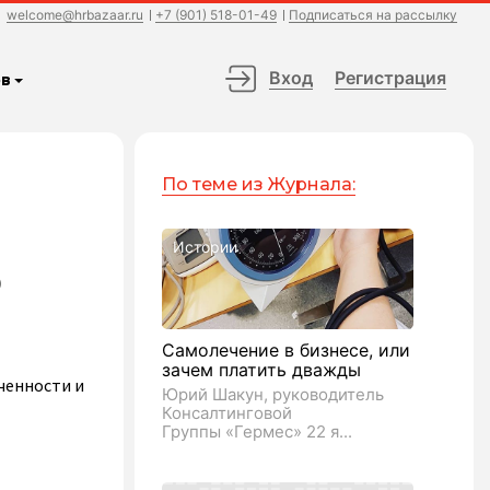
welcome@hrbazaar.ru
+7 (901) 518-01-49
Подписаться на рассылку
Вход
Регистрация
в
По теме из Журнала:
Истории
о
Самолечение в бизнесе, или
зачем платить дважды
ченности и
Юрий Шакун, руководитель
Консалтинговой
Группы «Гермес» 22 я...