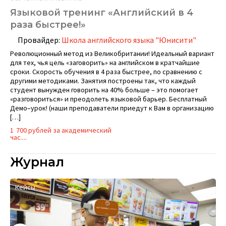
Языковой тренинг «Английский в 4
раза быстрее!»
Провайдер:
Школа английского языка "Юнисити"
Революционный метод из Великобритании! Идеальный вариант
для тех, чья цель «заговорить» на английском в кратчайшие
сроки. Скорость обучения в 4 раза быстрее, по сравнению с
другими методиками. Занятия построены так, что каждый
студент вынужден говорить на 40% больше – это помогает
«разговориться» и преодолеть языковой барьер. Бесплатный
Демо–урок! (наши преподаватели приедут к Вам в организацию
[…]
1 700 рублей за академический
час....
Журнал
Кейсы
И