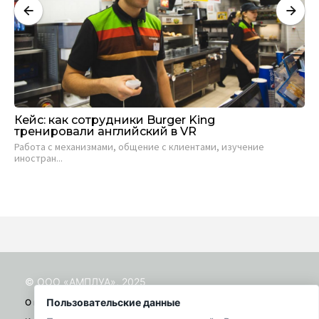
Кейс: как сотрудники Burger King
Ве
тренировали английский в VR
ос
со
Работа с механизмами, общение с клиентами, изучение
иностран...
Ека
25 
© ООО «АМПЛУА», 2025
Пользовательские данные
О проекте