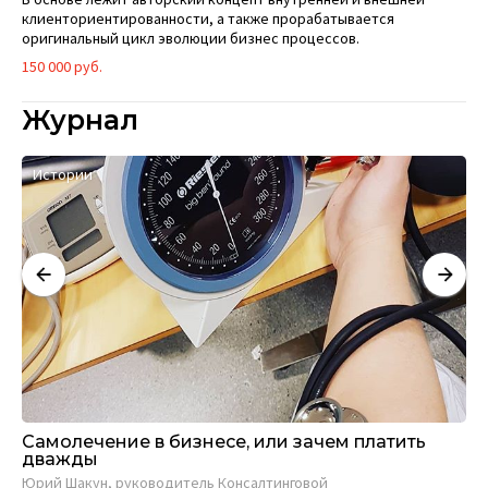
клиенториентированности, а также прорабатывается
оригинальный цикл эволюции бизнес процессов.
150 000 руб.
Журнал
Истории
А
Самолечение в бизнесе, или зачем платить
Ст
дважды
би
п
Юрий Шакун, руководитель Консалтинговой