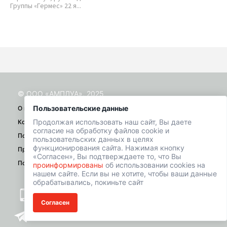
Группы «Гермес» 22 я...
Д-р
Ист
© ООО «АМПЛУА», 2025
Пользовательские данные
О проекте
Продолжая использовать наш сайт, Вы даете
Контакты
согласие на обработку файлов cookie и
Помощь
пользовательских данных в целях
функционирования сайта. Нажимая кнопку
Правила
«Согласен», Вы подтверждаете то, что Вы
Политика конфиденциальности
проинформированы
об использовании cookies на
нашем сайте. Если вы не хотите, чтобы ваши данные
обрабатывались, покиньте сайт
+7 (901) 518-01-49
Согласен
welcome@hrbazaar.ru