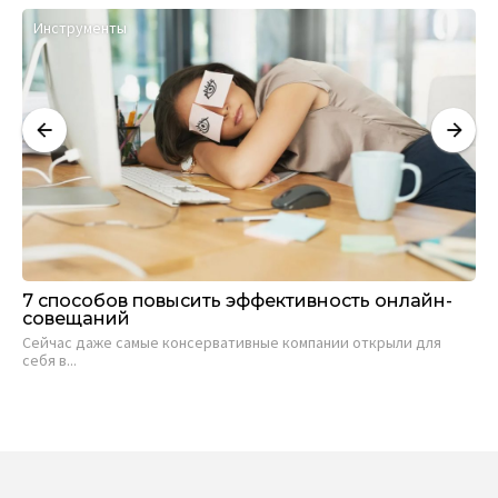
Инструменты
И
7 способов повысить эффективность онлайн-
Ра
совещаний
и 
Сейчас даже самые консервативные компании открыли для
Ра
себя в...
кор