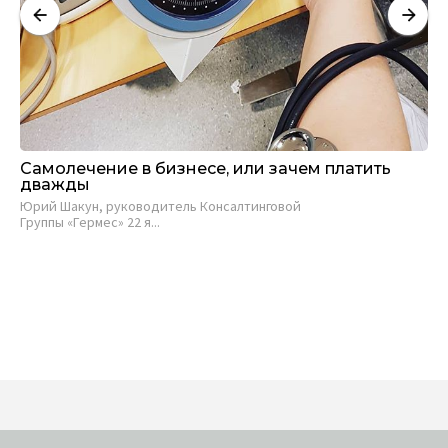
Самолечение в бизнесе, или зачем платить
Ст
дважды
би
п
Юрий Шакун, руководитель Консалтинговой
Группы «Гермес» 22 я...
Д-р
Ист