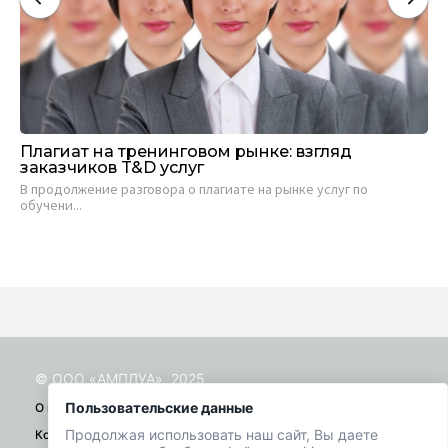
Плагиат на тренинговом рынке: взгляд
Са
заказчиков T&D услуг
ви
В продолжение разговора о плагиате на рынке услуг по
Евг
обучени...
19 
© ООО «АМПЛУА», 2025
Пользовательские данные
О проекте
Продолжая использовать наш сайт, Вы даете
Контакты