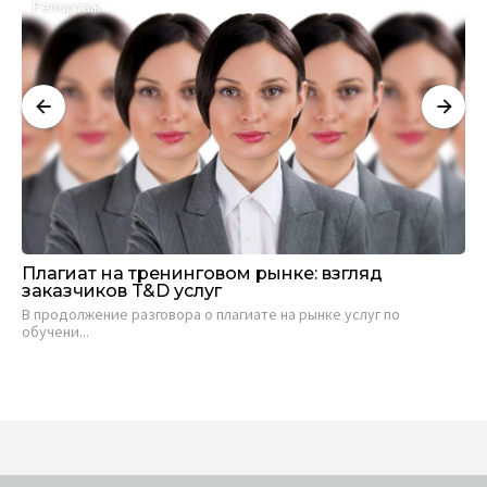
Репортаж
А
Плагиат на тренинговом рынке: взгляд
Са
заказчиков T&D услуг
ви
В продолжение разговора о плагиате на рынке услуг по
Евг
обучени...
19 